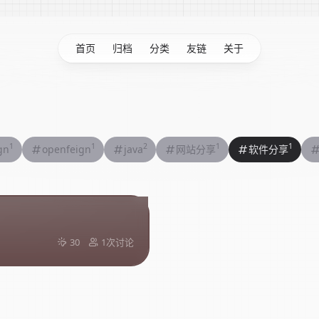
首页
归档
分类
友链
关于
1
1
2
1
1
gn
openfeign
java
网站分享
软件分享
30
1次讨论