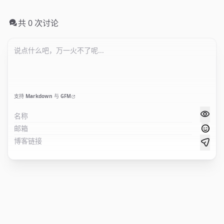
共 0 次讨论
支持
Markdown
与
GFM